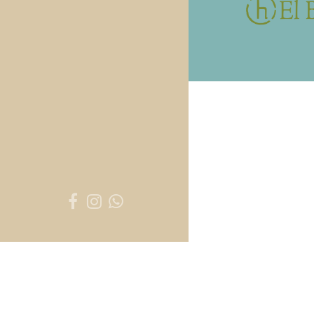
¡Estamos aquí para ayudarte! Haz clic y conversemos por WhatsAp
Soporte
Hato El Boral
WhatsApp Chat